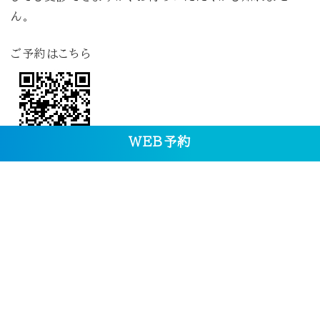
ん。
ご予約はこちら
ＷＥＢ予約
https://emidel-
tokyop.com/dZV6f4/r/sc/0
月
火
午前（9:00〜12:00）
〇
〇