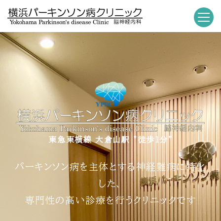
東急東横線 大倉山駅 "徒歩１分"
パーキンソン病を主体とする神経難病に特化
した、
専門性の高い診療を行うクリニックです